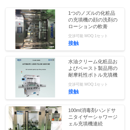
質
管
1つのノズルの化粧品
の充填機の顔の洗剤の
理
ローションの軟膏
交渉可能 MOQ:1セット
接触
私
達
水油クリーム化粧品お
に
よびペースト製品用の
耐摩耗性ボトル充填機
連
交渉可能 MOQ:1セット
絡
接触
し
100ml消毒剤ハンドサ
な
ニタイザーシャワージ
ェル充填機連続
さ