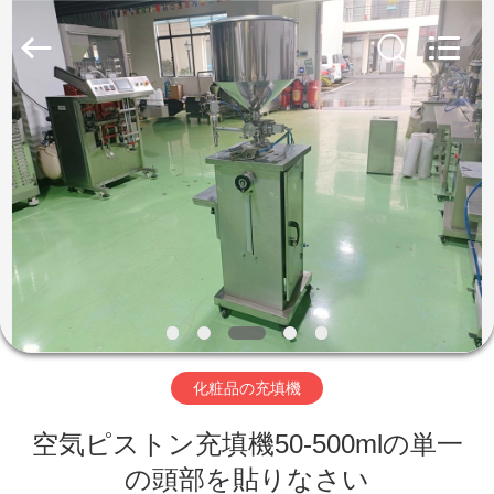
©
2020
-
2026
Guangzhou
Qihang
Machinery
&
家
Equipment
Co.,
Ltd.
All
Rights
Reserved.
プ
ロ
ダ
ク
ト
化粧品の充填機
空気ピストン充填機50-500mlの単一
私
の頭部を貼りなさい