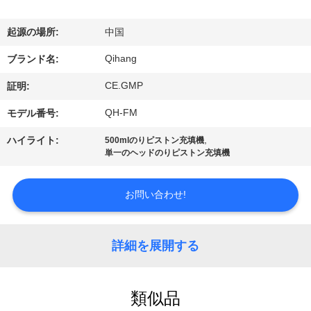
達
に
起源の場所:
中国
つ
Qihang
ブランド名:
い
CE.GMP
証明:
て
QH-FM
モデル番号:
,
ハイライト:
500mlのりピストン充填機
単一のヘッドのりピストン充填機
工
場
お問い合わせ!
旅
行
詳細を展開する
品
類似品