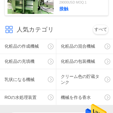
29000USD MOQ:1
い
接触
ニ
人気カテゴリ
すべて
ュ
ー
化粧品の作成機械
化粧品の混合機械
ス
化粧品の充填機
化粧品の包装機械
場
クリーム色の貯蔵タ
乳状になる機械
ンク
合
ROの水処理装置
機械を作る香水
引
用